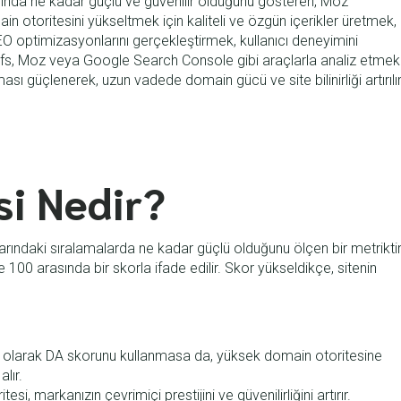
rında ne kadar güçlü ve güvenilir olduğunu gösteren, Moz
main otoritesini yükseltmek için kaliteli ve özgün içerikler üretmek,
SEO optimizasyonlarını gerçekleştirmek, kullanıcı deneyimini
Ahrefs, Moz veya Google Search Console gibi araçlarla analiz etmek
ı güçlenerek, uzun vadede domain gücü ve site bilinirliği artırılır
i Nedir?
arındaki sıralamalarda ne kadar güçlü olduğunu ölçen bir metriktir
e 100 arasında bir skorla ifade edilir. Skor yükseldikçe, sitenin
i olarak DA skorunu kullanmasa da, yüksek domain otoritesine
lır.
si, markanızın çevrimiçi prestijini ve güvenilirliğini artırır.