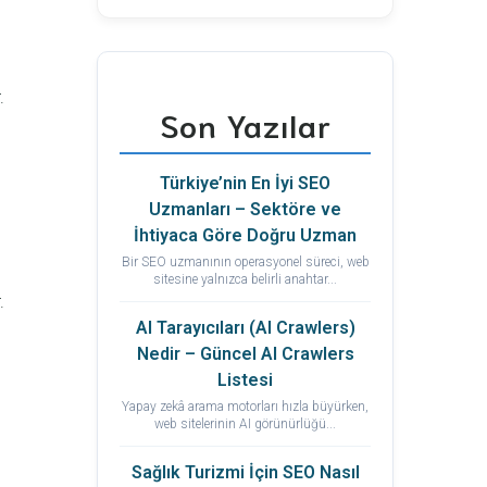
.
Son Yazılar
Türkiye’nin En İyi SEO
Uzmanları – Sektöre ve
İhtiyaca Göre Doğru Uzman
Bir SEO uzmanının operasyonel süreci, web
sitesine yalnızca belirli anahtar...
.
AI Tarayıcıları (AI Crawlers)
Nedir – Güncel AI Crawlers
Listesi
Yapay zekâ arama motorları hızla büyürken,
web sitelerinin AI görünürlüğü...
Sağlık Turizmi İçin SEO Nasıl