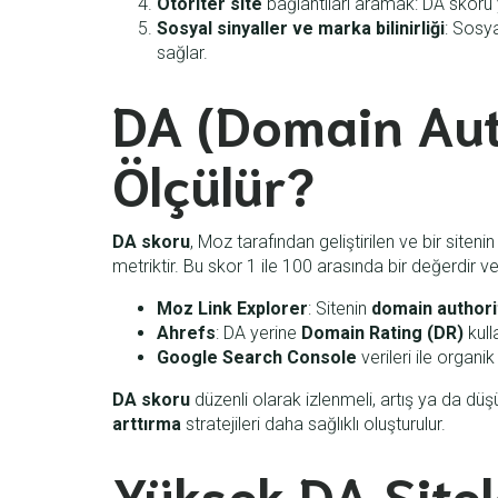
Otoriter site
bağlantıları aramak: DA skoru yü
Sosyal sinyaller ve marka bilinirliği
: Sosya
sağlar.
DA (Domain Auth
Ölçülür?
DA skoru
, Moz tarafından geliştirilen ve bir site
metriktir. Bu skor 1 ile 100 arasında bir değerdir ve 
Moz Link Explorer
: Sitenin
domain authori
Ahrefs
: DA yerine
Domain Rating (DR)
kull
Google Search Console
verileri ile orga
DA skoru
düzenli olarak izlenmeli, artış ya da düş
arttırma
stratejileri daha sağlıklı oluşturulur.
Yüksek DA Site