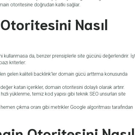
domain otoritesine doğrudan katkı sağlar.
toritesini Nasıl
i kullanmasa da, benzer prensiplerle site gücünü değerlendirir. İş
zı kriterler:
erden gelen kaliteli backlink’ler domain gücü arttırma konusunda
değer katan içerikler, domain otoritesini dolaylı olarak artırır.
 hızlı yüklenme, temiz kod yapısı gibi teknik SEO unsurları site
e, hemen çıkma oranı gibi metrikler Google algoritması tarafından
ain Otoritesini Nasıl