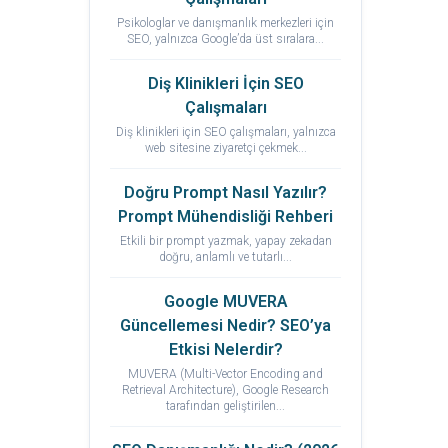
Psikologlar ve danışmanlık merkezleri için
SEO, yalnızca Google’da üst sıralara...
Diş Klinikleri İçin SEO
Çalışmaları
Diş klinikleri için SEO çalışmaları, yalnızca
web sitesine ziyaretçi çekmek...
Doğru Prompt Nasıl Yazılır?
Prompt Mühendisliği Rehberi
Etkili bir prompt yazmak, yapay zekadan
doğru, anlamlı ve tutarlı...
Google MUVERA
Güncellemesi Nedir? SEO’ya
Etkisi Nelerdir?
MUVERA (Multi-Vector Encoding and
Retrieval Architecture), Google Research
tarafından geliştirilen...