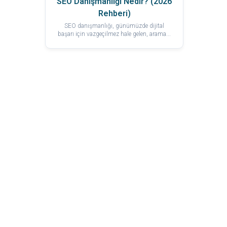
SEO Danışmanlığı Nedir? (2026
Rehberi)
SEO danışmanlığı, günümüzde dijital
başarı için vazgeçilmez hale gelen, arama...