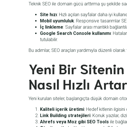
Teknik SEO ile domain gücü arttırma şu şekilde sağ
Site hızı
: Hızlı açılan sayfalar daha iyi kullan
Mobil uyumluluk
: Responsive tasarımlar SEO 
İç linkleme
: Sayfalar arası mantıklı bağlantıl
Google Search Console kullanımı
: Hatala
tutulabilir.
Bu adımlar, SEO araçları yardımıyla düzenli olarak t
Yeni Bir Siteni
Nasıl Hızlı Arta
Yeni kurulan siteler, başlangıçta düşük domain otori
Kaliteli içerik üretimi
: Hedef kitlenin ilgis
Link Building stratejileri
: Konuk yazılar, di
Ahrefs veya Moz gibi SEO Tools
ile bağlan