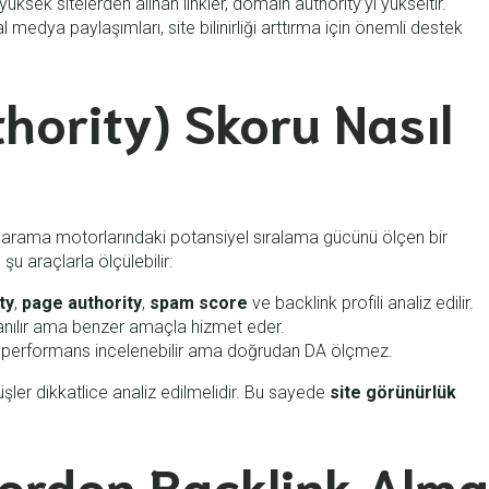
ksek sitelerden alınan linkler, domain authority’yi yükseltir.
l medya paylaşımları, site bilinirliği arttırma için önemli destek
ority) Skoru Nasıl
nin arama motorlarındaki potansiyel sıralama gücünü ölçen bir
şu araçlarla ölçülebilir:
ty
,
page authority
,
spam score
ve backlink profili analiz edilir.
anılır ama benzer amaçla hizmet eder.
nik performans incelenebilir ama doğrudan DA ölçmez.
üşler dikkatlice analiz edilmelidir. Bu sayede
site görünürlük
lerden Backlink Alma