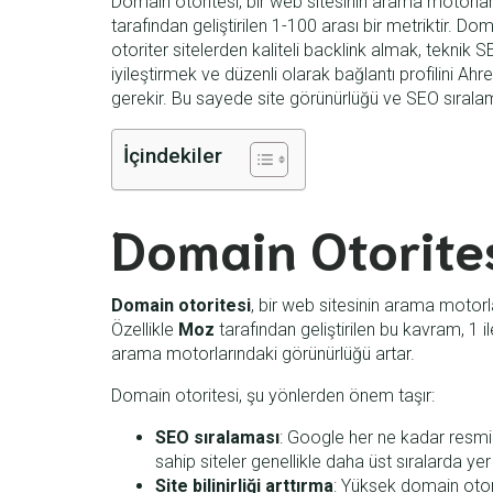
Domain otoritesi, bir web sitesinin arama motorla
tarafından geliştirilen 1-100 arası bir metriktir. Do
otoriter sitelerden kaliteli backlink almak, teknik 
iyileştirmek ve düzenli olarak bağlantı profilini 
gerekir. Bu sayede site görünürlüğü ve SEO sıralamas
İçindekiler
Domain Otorites
Domain otoritesi
, bir web sitesinin arama motorl
Özellikle
Moz
tarafından geliştirilen bu kavram, 1 il
arama motorlarındaki görünürlüğü artar.
Domain otoritesi, şu yönlerden önem taşır:
SEO sıralaması
: Google her ne kadar resm
sahip siteler genellikle daha üst sıralarda yer a
Site bilinirliği arttırma
: Yüksek domain otorite