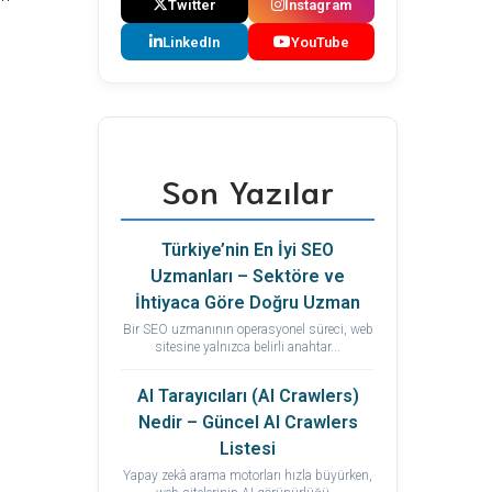
Twitter
Instagram
LinkedIn
YouTube
Son Yazılar
Türkiye’nin En İyi SEO
Uzmanları – Sektöre ve
İhtiyaca Göre Doğru Uzman
Bir SEO uzmanının operasyonel süreci, web
sitesine yalnızca belirli anahtar...
AI Tarayıcıları (AI Crawlers)
Nedir – Güncel AI Crawlers
Listesi
Yapay zekâ arama motorları hızla büyürken,