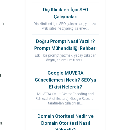
Diş Klinikleri İçin SEO
Çalışmaları
ın
Diş klinikleri için SEO çalışmaları, yalnızca
web sitesine ziyaretçi çekmek...
Doğru Prompt Nasıl Yazılır?
Prompt Mühendisliği Rehberi
Etkili bir prompt yazmak, yapay zekadan
doğru, anlamlı ve tutarlı...
Google MUVERA
mı
Güncellemesi Nedir? SEO’ya
Etkisi Nelerdir?
MUVERA (Multi-Vector Encoding and
Retrieval Architecture), Google Research
tarafından geliştirilen...
Domain Otoritesi Nedir ve
r.
Domain Otoritesi Nasıl