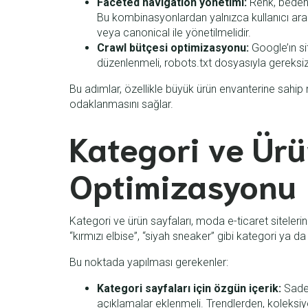
Faceted navigation yönetimi:
Renk, beden v
Bu kombinasyonlardan yalnızca kullanıcı ara
veya canonical ile yönetilmelidir.
Crawl bütçesi optimizasyonu:
Google’ın si
düzenlenmeli, robots.txt dosyasıyla gereksiz
Bu adımlar, özellikle büyük ürün envanterine sahip
odaklanmasını sağlar.
Kategori ve Ürü
Optimizasyonu
Kategori ve ürün sayfaları, moda e-ticaret siteleri
“kırmızı elbise”, “siyah sneaker” gibi kategori ya d
Bu noktada yapılması gerekenler:
Kategori sayfaları için özgün içerik:
Sadec
açıklamalar eklenmeli. Trendlerden, koleks