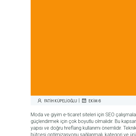
|
FATIH KÜPELIOĞLU
EKIM 6
Moda ve giyim e-ticaret siteleri için SEO çalışmala
güçlendirmek için çok boyutlu olmalıdır. Bu kapsamd
yapısı ve doğru hreflang kullanımı önemlidir. Tekni
bütçesi optimizasyonu sağlanmalı, kategori ve ürün