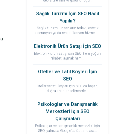
web sitelerinin AI görünürlüğü...
.
Sağlık Turizmi İçin SEO Nasıl
Yapılır?
Sağlık turizmi, insanların tedavi, estetik
operasyon ya da rehabilitasyon hizmeti...
ra
Elektronik Ürün Satışı İçin SEO
Elektronik ürün satışı için SEO, hem yoğun
rekabeti aşmak hem...
Oteller ve Tatil Köyleri İçin
SEO
Oteller ve tatil köyleri için SEO’da başarı,
doğru anahtar kelimelerle...
Psikologlar ve Danışmanlık
Merkezleri İçin SEO
Çalışmaları
Psikologlar ve danışmanlık merkezleri için
SEO, yalnızca Google’da üst sıralara...