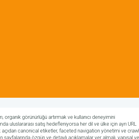
rı, organik görünürlüğü artırmak ve kullanıcı deneyimini
a uluslararası satış hedefleniyorsa her dil ve ülke için ayrı URL
k açıdan canonical etiketler, faceted navigation yönetimi ve craw
 sayfalarında özgün ve detaylı açıklamalar yer almalı, yapısal ve