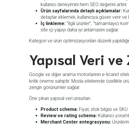
kullanıcı deneyimini hem SEO değerini artırır.
Ürün sayfalarında detaylı açıklamalar:
Kum
detaylar eklemek, kullanıcıya güven verir ve l
İç linkleme:
“İlgili ürünler”, “tamamlayıcı ko
site içi yapıyı daha iyi anlamasını sağlar.
Kategori ve ürün optimizasyonları düzenli yapıldığ
Yapısal Veri ve
Google ve diğer arama motorlarının e-ticaret sitele
kritik öneme sahiptir. Moda sitelerinde özellikle 
zengin görünümler sağlar.
Öne çıkan yapısal veri unsurları:
Product schema:
Fiyat, stok bilgisi ve SK
Review ve rating schema:
Kullanıcı yorumla
Merchant Center entegrasyonu:
Ürünlerin