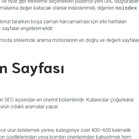
e fiyat gibi filtreleme seçenekleri yüzlerce yeni URL oluşturabilir
malarına değer katacak olanlar indexlenmeli, diğerleri
noindex
tenizi tararken boşa zaman harcamaması için site haritaları
 sayfalar engellenmelidir.
 moda sitelerinde arama motorlarının en doğru ve değerli sayfala
n Sayfası
nin SEO açısından en önemli bölümleridir. Kullanıcılar çoğunlukla
a ürün odaklı aramalar yapar.
e ürün listelemek yerine, kategoriye özel 400–600 kelimelik
iyon özelliklerinden veya kombin önerilerinden bahsetmek hem