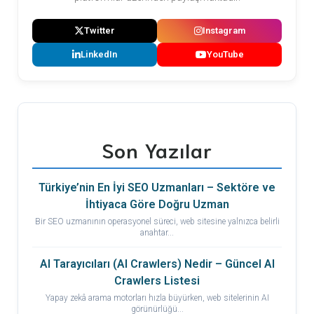
Twitter
Instagram
LinkedIn
YouTube
Son Yazılar
Türkiye’nin En İyi SEO Uzmanları – Sektöre ve
İhtiyaca Göre Doğru Uzman
Bir SEO uzmanının operasyonel süreci, web sitesine yalnızca belirli
anahtar...
AI Tarayıcıları (AI Crawlers) Nedir – Güncel AI
Crawlers Listesi
Yapay zekâ arama motorları hızla büyürken, web sitelerinin AI
görünürlüğü...