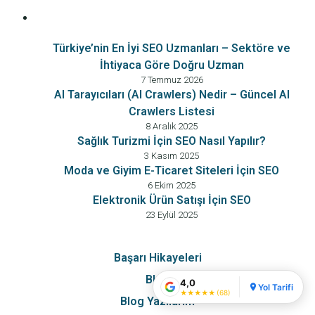
Türkiye’nin En İyi SEO Uzmanları – Sektöre ve
Fatih Kupelioglu - SEO
İhtiyaca Göre Doğru Uzman
Specialist
İstanbul - Fatih
7 Temmuz 2026
AI Tarayıcıları (AI Crawlers) Nedir – Güncel AI
5
★★★★★
4
Crawlers Listesi
3
68 Google yorumu
2
Yorum bırak ↗
8 Aralık 2025
1
Sağlık Turizmi İçin SEO Nasıl Yapılır?
3 Kasım 2025
Moda ve Giyim E-Ticaret Siteleri İçin SEO
6 Ekim 2025
Elektronik Ürün Satışı İçin SEO
23 Eylül 2025
Başarı Hikayeleri
Blog
4,0
Yol Tarifi
★
★
★
★
★
(68)
Blog Yazılarım