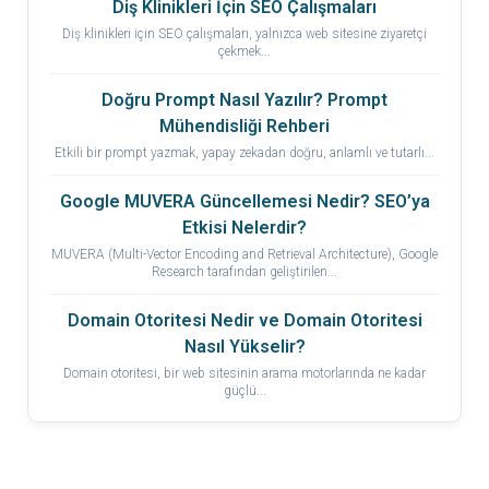
Diş Klinikleri İçin SEO Çalışmaları
Diş klinikleri için SEO çalışmaları, yalnızca web sitesine ziyaretçi
çekmek...
Doğru Prompt Nasıl Yazılır? Prompt
Mühendisliği Rehberi
Etkili bir prompt yazmak, yapay zekadan doğru, anlamlı ve tutarlı...
Google MUVERA Güncellemesi Nedir? SEO’ya
Etkisi Nelerdir?
MUVERA (Multi-Vector Encoding and Retrieval Architecture), Google
Research tarafından geliştirilen...
Domain Otoritesi Nedir ve Domain Otoritesi
Nasıl Yükselir?
Domain otoritesi, bir web sitesinin arama motorlarında ne kadar
güçlü...