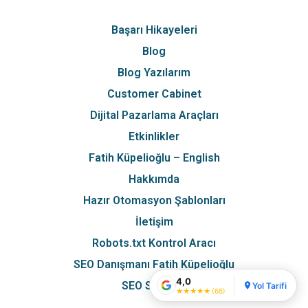
Başarı Hikayeleri
Blog
Fatih Kupelioglu - SEO
Specialist
Blog Yazılarım
İstanbul - Fatih
Customer Cabinet
5
★★★★★
4
Dijital Pazarlama Araçları
3
68 Google yorumu
2
Yorum bırak ↗
1
Etkinlikler
Fatih Küpelioğlu – English
Hakkımda
Hazır Otomasyon Şablonları
İletişim
Robots.txt Kontrol Aracı
SEO Danışmanı Fatih Küpelioğlu
4,0
SEO Sözlüğü
Yol Tarifi
★
★
★
★
★
(68)