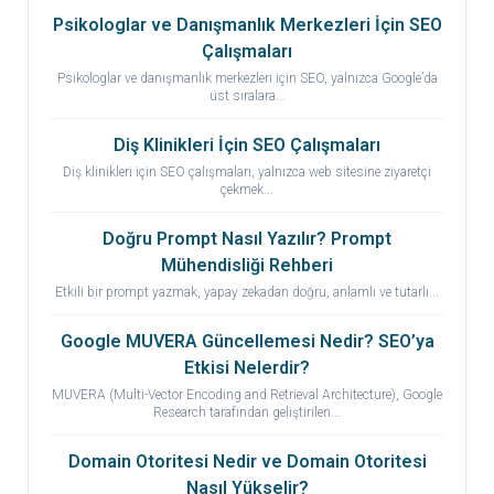
Psikologlar ve Danışmanlık Merkezleri İçin SEO
Çalışmaları
Psikologlar ve danışmanlık merkezleri için SEO, yalnızca Google’da
üst sıralara...
Diş Klinikleri İçin SEO Çalışmaları
Diş klinikleri için SEO çalışmaları, yalnızca web sitesine ziyaretçi
çekmek...
Doğru Prompt Nasıl Yazılır? Prompt
Mühendisliği Rehberi
Etkili bir prompt yazmak, yapay zekadan doğru, anlamlı ve tutarlı...
Google MUVERA Güncellemesi Nedir? SEO’ya
Etkisi Nelerdir?
MUVERA (Multi-Vector Encoding and Retrieval Architecture), Google
Research tarafından geliştirilen...
Domain Otoritesi Nedir ve Domain Otoritesi
Nasıl Yükselir?